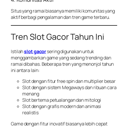
Situs yang ramai biasanya memiliki komunitas yang
aktif berbagi pengalaman dan tren game terbaru.
Tren Slot Gacor Tahun Ini
Istilah
slot gacor
sering digunakan untuk
menggambarkan game yang sedang trending dan
ramai dibahas. Beberapa tren yang menonjol tahun
ini antara lain:
Slot dengan fitur free spin dan multiplier besar
Slot dengan sistem Megaways dan ribuan cara
menang
Slot bertema petualangan dan mitologi
Slot dengan grafis modern dan animasi
realistis
Game dengan fitur inovatif biasanya lebih cepat