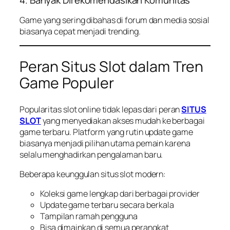
Game yang sering dibahas di forum dan media sosial
biasanya cepat menjadi trending.
Peran Situs Slot dalam Tren
Game Populer
Popularitas slot online tidak lepas dari peran
SITUS
SLOT
yang menyediakan akses mudah ke berbagai
game terbaru. Platform yang rutin update game
biasanya menjadi pilihan utama pemain karena
selalu menghadirkan pengalaman baru.
Beberapa keunggulan situs slot modern:
Koleksi game lengkap dari berbagai provider
Update game terbaru secara berkala
Tampilan ramah pengguna
Bisa dimainkan di semua perangkat