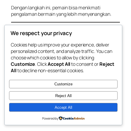
Dengan langkah ini, pemain bisa menikmati
pengalaman bermain yang lebih menyenangkan.
Kesimpulan
We respect your privacy
Cookies help us improve your experience, deliver
Situs slot online terus berkembang dan menjadi
personalized content, and analyze traffic. You can
pilihan banyak pemain tahun ini. Dengan koleksi
choose which cookies to allow by clicking
game lengkap, tampilan ramah pengguna, serta
Customize
. Click
Accept All
to consent or
Reject
update rutin, situs slot mampu menghadirkan
All
to decline non-essential cookies.
pengalaman bermain yang menarik. Memahami tren
slot gacor
juga membantu pemain mengikuti
Customize
perkembangan game yang sedang populer dan
banyak dimainkan.
Reject All
Accept All
Mei 2, 2026
Powered by