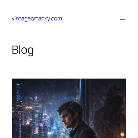
Lewati
ke
vintageortacky.com
konten
Blog