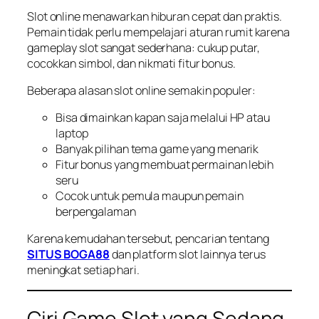
Slot online menawarkan hiburan cepat dan praktis.
Pemain tidak perlu mempelajari aturan rumit karena
gameplay slot sangat sederhana: cukup putar,
cocokkan simbol, dan nikmati fitur bonus.
Beberapa alasan slot online semakin populer:
Bisa dimainkan kapan saja melalui HP atau
laptop
Banyak pilihan tema game yang menarik
Fitur bonus yang membuat permainan lebih
seru
Cocok untuk pemula maupun pemain
berpengalaman
Karena kemudahan tersebut, pencarian tentang
SITUS BOGA88
dan platform slot lainnya terus
meningkat setiap hari.
Ciri Game Slot yang Sedang