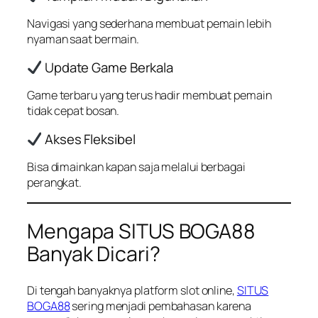
Navigasi yang sederhana membuat pemain lebih
nyaman saat bermain.
Update Game Berkala
Game terbaru yang terus hadir membuat pemain
tidak cepat bosan.
Akses Fleksibel
Bisa dimainkan kapan saja melalui berbagai
perangkat.
Mengapa SITUS BOGA88
Banyak Dicari?
Di tengah banyaknya platform slot online,
SITUS
BOGA88
sering menjadi pembahasan karena