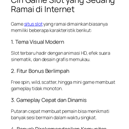
Ramai di Internet
Game
situs slot
yang ramai dimainkan biasanya
memiliki beberapa karakteristik berikut:
1. Tema Visual Modern
Slot terbaru hadir dengan animasi HD, efek suara
sinematik, dan desain grafis memukau.
2. Fitur Bonus Berlimpah
Free spin, wild, scatter, hingga mini game membuat
gameplay tidak monoton.
3. Gameplay Cepat dan Dinamis
Putaran cepat membuat pemain bisa menikmati
banyak sesi bermain dalam waktu singkat.
4. Banyak Direkomendasikan Komunitas