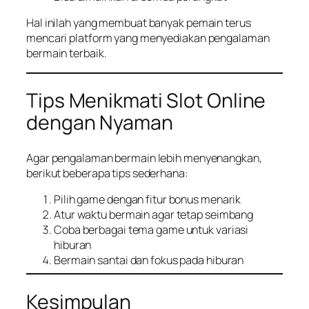
Hal inilah yang membuat banyak pemain terus
mencari platform yang menyediakan pengalaman
bermain terbaik.
Tips Menikmati Slot Online
dengan Nyaman
Agar pengalaman bermain lebih menyenangkan,
berikut beberapa tips sederhana:
Pilih game dengan fitur bonus menarik
Atur waktu bermain agar tetap seimbang
Coba berbagai tema game untuk variasi
hiburan
Bermain santai dan fokus pada hiburan
Kesimpulan