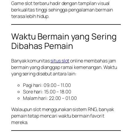
Game slot terbaru hadir dengan tampilan visual
berkualitas tinggi sehingga pengalaman bermain
terasa lebih hidup.
Waktu Bermain yang Sering
Dibahas Pemain
Banyak komunitas
situs slot
online membahas jam
bermain yang dianggap ramai kemenangan. Waktu
yang sering disebut antara lain:
Pagi hari: 09.00 – 11.00
Sore hari: 15.00 – 18.00
Malam hari: 22.00 – 01.00
Walaupun slot menggunakan sistem RNG, banyak
pemain tetap mencari waktu bermain favorit
mereka.