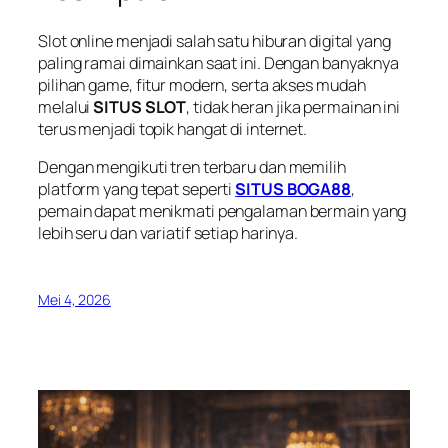
Slot online menjadi salah satu hiburan digital yang
paling ramai dimainkan saat ini. Dengan banyaknya
pilihan game, fitur modern, serta akses mudah
melalui
SITUS SLOT
, tidak heran jika permainan ini
terus menjadi topik hangat di internet.
Dengan mengikuti tren terbaru dan memilih
platform yang tepat seperti
SITUS BOGA88
,
pemain dapat menikmati pengalaman bermain yang
lebih seru dan variatif setiap harinya.
Mei 4, 2026