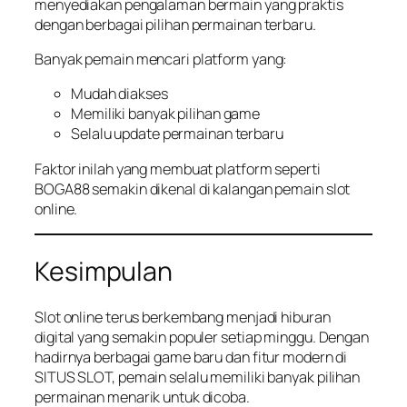
menyediakan pengalaman bermain yang praktis
dengan berbagai pilihan permainan terbaru.
Banyak pemain mencari platform yang:
Mudah diakses
Memiliki banyak pilihan game
Selalu update permainan terbaru
Faktor inilah yang membuat platform seperti
BOGA88 semakin dikenal di kalangan pemain slot
online.
Kesimpulan
Slot online terus berkembang menjadi hiburan
digital yang semakin populer setiap minggu. Dengan
hadirnya berbagai game baru dan fitur modern di
SITUS SLOT, pemain selalu memiliki banyak pilihan
permainan menarik untuk dicoba.